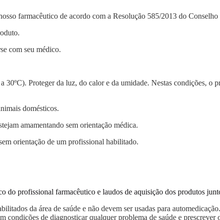
r o nosso farmacêutico de acordo com a Resolução 585/2013 do Conselh
roduto.
rse com seu médico.
30ºC). Proteger da luz, do calor e da umidade. Nestas condições, o p
animais domésticos.
e estejam amamentando sem orientação médica.
em orientação de um profissional habilitado.
o do profissional farmacêutico e laudos de aquisição dos produtos junt
 habilitados da área de saúde e não devem ser usadas para automedicaçã
á em condições de diagnosticar qualquer problema de saúde e prescrever